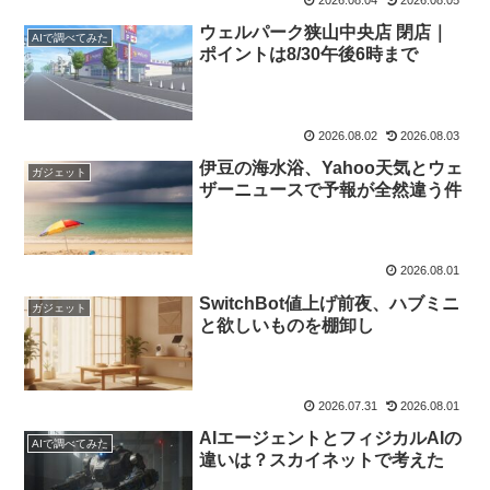
ウェルパーク狭山中央店 閉店｜
AIで調べてみた
ポイントは8/30午後6時まで
2026.08.02
2026.08.03
伊豆の海水浴、Yahoo天気とウェ
ガジェット
ザーニュースで予報が全然違う件
2026.08.01
SwitchBot値上げ前夜、ハブミニ
ガジェット
と欲しいものを棚卸し
2026.07.31
2026.08.01
AIエージェントとフィジカルAIの
AIで調べてみた
違いは？スカイネットで考えた