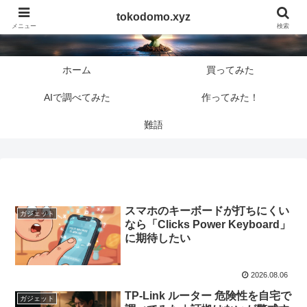
tokodomo.xyz
tokodomo.xyz
メニュー
検索
ホーム
買ってみた
AIで調べてみた
作ってみた！
難語
スマホのキーボードが打ちにくい
ガジェット
なら「Clicks Power Keyboard」
に期待したい
2026.08.06
TP-Link ルーター 危険性を自宅で
ガジェット