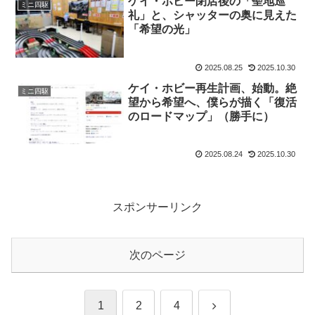
ケイ・ホビー閉店後の「聖地巡
ミニ四駆
礼」と、シャッターの奥に見えた
「希望の光」
2025.08.25
2025.10.30
ケイ・ホビー再生計画、始動。絶
ミニ四駆
望から希望へ、僕らが描く「復活
のロードマップ」（勝手に）
2025.08.24
2025.10.30
スポンサーリンク
次のページ
次
1
2
4