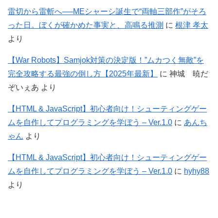
雷切から雷斬へ──MEシャーシ誕生で“両軸三部作”がそろ
った日。ぼくが確かめた事実と、高鳴る推測
に
根津 孝太
より
【War Robots】Samjok対策の決定版！”ムカつく無敵”を
完全攻略する最強の倒し方【2025年最新】
に
神城 暁だ
ぞいぇあ
より
【HTML & JavaScript】初心者向け！シューティングゲー
ムを自作してプログラミングを学ぼう – Ver.1.0
に
あんち
ゃん
より
【HTML & JavaScript】初心者向け！シューティングゲー
ムを自作してプログラミングを学ぼう – Ver.1.0
に
hyhy88
より