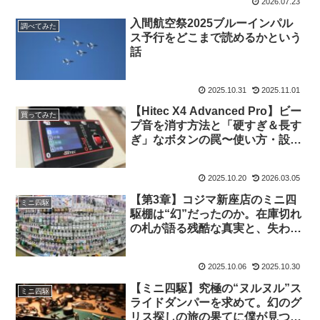
2026.07.23
入間航空祭2025ブルーインパル
調べてみた
ス予行をどこまで読めるかという
話
2025.10.31
2025.11.01
【Hitec X4 Advanced Pro】ビー
買ってみた
プ音を消す方法と「硬すぎ＆長す
ぎ」なボタンの罠〜使い方・設定
の第2弾〜
2025.10.20
2026.03.05
【第3章】コジマ新座店のミニ四
ミニ四駆
駆棚は“幻”だったのか。在庫切れ
の札が語る残酷な真実と、失われ
た楽園の行方
2025.10.06
2025.10.30
【ミニ四駆】究極の“ヌルヌル”ス
ミニ四駆
ライドダンパーを求めて。幻のグ
リス探しの旅の果てに僕が見つけ