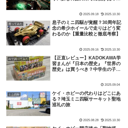
た「本当の答え」。
2025.09.18
2025.10.30
息子のミニ四駆が覚醒？30周年記
買ってみた
念の希少ホイールで走りはどう変
わるのか【重量比較と徹底考察】
2025.09.16
2025.10.30
【正直レビュー】KADOKAWA学
AIで調べてみた
習まんが『日本の歴史』『世界の
歴史』は買うべき？中学生の子供
に4万円のセットを贈ったぼくの
答え
2025.09.04
ケイ・ホビーの代わりはどこにあ
ミニ四駆
る？埼玉ミニ四駆サーキット聖地
巡礼の旅
2025.08.28
2025.10.30