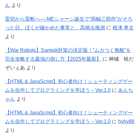
ん
より
雷切から雷斬へ──MEシャーシ誕生で“両軸三部作”がそろ
った日。ぼくが確かめた事実と、高鳴る推測
に
根津 孝太
より
【War Robots】Samjok対策の決定版！”ムカつく無敵”を
完全攻略する最強の倒し方【2025年最新】
に
神城 暁だ
ぞいぇあ
より
【HTML & JavaScript】初心者向け！シューティングゲー
ムを自作してプログラミングを学ぼう – Ver.1.0
に
あんち
ゃん
より
【HTML & JavaScript】初心者向け！シューティングゲー
ムを自作してプログラミングを学ぼう – Ver.1.0
に
hyhy88
より