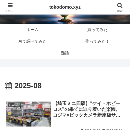
tokodomo.xyz
tokodomo.xyz
メニュー
検索
ホーム
買ってみた
AIで調べてみた
作ってみた！
難語
2025-08
【埼玉ミニ四駆】”ケイ・ホビー
ミニ四駆
ロス”の果てに辿り着いた楽園。
コジマ×ビックカメラ新座店サー
キットが想像の100倍凄かった件