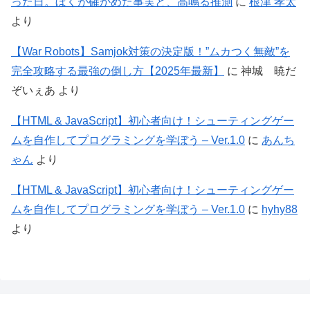
った日。ぼくが確かめた事実と、高鳴る推測
に
根津 孝太
より
【War Robots】Samjok対策の決定版！”ムカつく無敵”を
完全攻略する最強の倒し方【2025年最新】
に
神城 暁だ
ぞいぇあ
より
【HTML & JavaScript】初心者向け！シューティングゲー
ムを自作してプログラミングを学ぼう – Ver.1.0
に
あんち
ゃん
より
【HTML & JavaScript】初心者向け！シューティングゲー
ムを自作してプログラミングを学ぼう – Ver.1.0
に
hyhy88
より