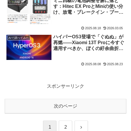
ミニ四駆の電池調整を腑に落と
ミニ四駆
す：Hitec EX ProとMiniの使い分
け、放電・ブレークイン・ブース
トの実践知
2025.08.18
2026.03.05
ハイパーOS3登場で「ぐぬぬ」が
AIで調べてみた
再燃――Xiaomi 13T Proに今すぐ
適用すべきか、ぼくの紆余曲折と
結論
2025.08.08
2025.08.23
スポンサーリンク
次のページ
次
1
2