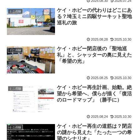
2025.08.30
2026.07.24
ケイ・ホビーの代わりはどこにあ
ミニ四駆
る？埼玉ミニ四駆サーキット聖地
巡礼の旅
2025.08.28
2025.10.30
ケイ・ホビー閉店後の「聖地巡
ミニ四駆
礼」と、シャッターの奥に見えた
「希望の光」
2025.08.25
2025.10.30
ケイ・ホビー再生計画、始動。絶
ミニ四駆
望から希望へ、僕らが描く「復活
のロードマップ」（勝手に）
2025.08.24
2025.10.30
ケイ・ホビー再生の道筋は？閉店
ミニ四駆
の謎から見えた「たった一つの希
望のシナリオ」