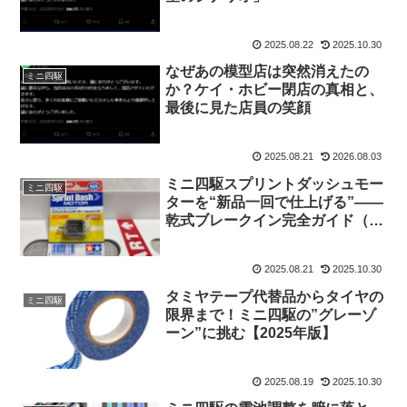
2025.08.22
2025.10.30
なぜあの模型店は突然消えたの
ミニ四駆
か？ケイ・ホビー閉店の真相と、
最後に見た店員の笑顔
2025.08.21
2026.08.03
ミニ四駆スプリントダッシュモー
ミニ四駆
ターを“新品一回で仕上げる”——
乾式ブレークイン完全ガイド（手
動1セル派と機材派の最適解）最
高の”慣らし”
2025.08.21
2025.10.30
タミヤテープ代替品からタイヤの
ミニ四駆
限界まで！ミニ四駆の”グレーゾ
ーン”に挑む【2025年版】
2025.08.19
2025.10.30