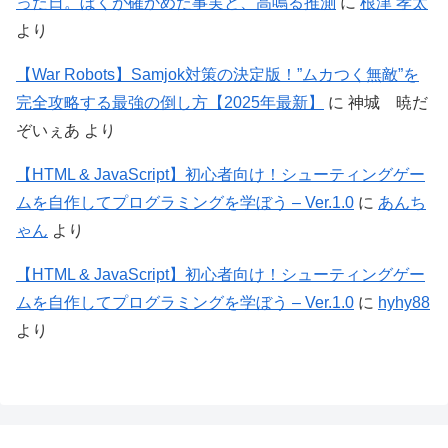
った日。ぼくが確かめた事実と、高鳴る推測
に
根津 孝太
より
【War Robots】Samjok対策の決定版！”ムカつく無敵”を
完全攻略する最強の倒し方【2025年最新】
に
神城 暁だ
ぞいぇあ
より
【HTML & JavaScript】初心者向け！シューティングゲー
ムを自作してプログラミングを学ぼう – Ver.1.0
に
あんち
ゃん
より
【HTML & JavaScript】初心者向け！シューティングゲー
ムを自作してプログラミングを学ぼう – Ver.1.0
に
hyhy88
より