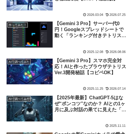
2026.03.04
2026.07.25
【Gemini 3 Pro】サーバー代0
作ってみた！
円！Googleスプレッドシートで
動く「ランキング付きテトリス」
開発全記録
2025.12.08
2026.08.06
【Gemini 3 Pro】スマホ完全対
AIで調べてみた
応！AIと作ったブラウザテトリス
Ver.3開発秘話【コピペOK】
2025.11.25
2026.07.14
【2025年最新】ChatGPT-5はな
AIで調べてみた
ぜ“ポンコツ”なのか？ AIとの1ヶ
月に及ぶ対話の果てに見えた「賢
さと便利さ」の決定的なズレ
2025.11.11