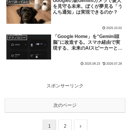
Googleの新Geminiカメラで愛犬
AIで調べてみた
を見守る未来。ぼくが夢見る「う
んち通知」は実現できるのか？
2025.10.02
「Google Home」を“Gemini頭
テクノロジー
脳”に改造する。スマホ経由で実
現する、未来のAIスピーカーとの
対話生活
2025.09.23
2026.07.28
スポンサーリンク
次のページ
次
1
2