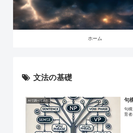
ホーム
文法の基礎
句
AIで調べてみた
句構
育者