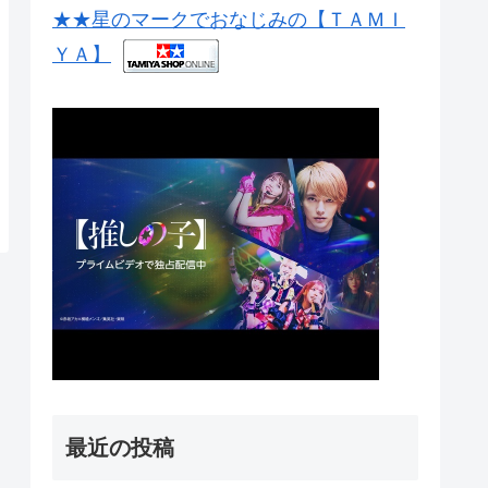
★★星のマークでおなじみの【ＴＡＭＩ
ＹＡ】
最近の投稿