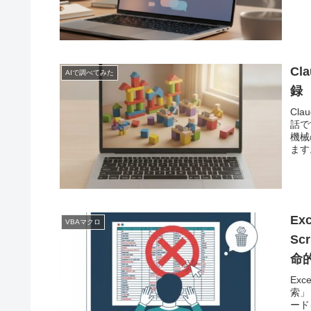
Cl
AIで調べてみた
録
Cl
話で
機械
ます
Ex
VBAマクロ
S
命
Ex
索」
ード