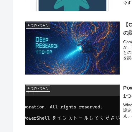
今す
【G
AIで調べてみた
の
Go
が、
との
を読
Po
AIで調べてみた
1
Wi
設定
え、