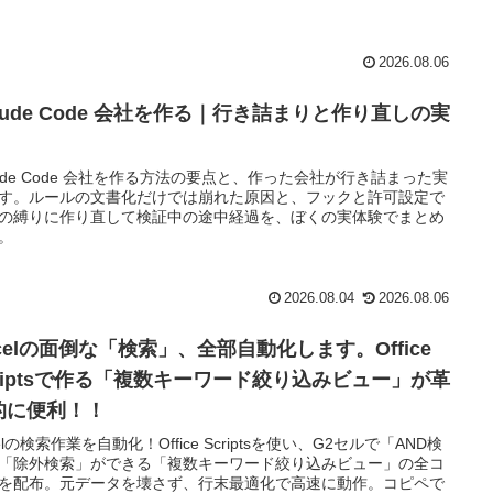
2026.08.06
aude Code 会社を作る｜行き詰まりと作り直しの実
aude Code 会社を作る方法の要点と、作った会社が行き詰まった実
す。ルールの文書化だけでは崩れた原因と、フックと許可設定で
の縛りに作り直して検証中の途中経過を、ぼくの実体験でまとめ
。
2026.08.04
2026.08.06
celの面倒な「検索」、全部自動化します。Office
criptsで作る「複数キーワード絞り込みビュー」が革
的に便利！！
celの検索作業を自動化！Office Scriptsを使い、G2セルで「AND検
「除外検索」ができる「複数キーワード絞り込みビュー」の全コ
を配布。元データを壊さず、行末最適化で高速に動作。コピペで