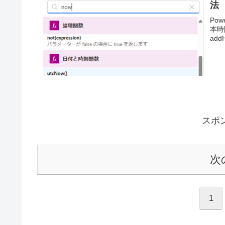
法
Po
本時
ad
スポ
次
1