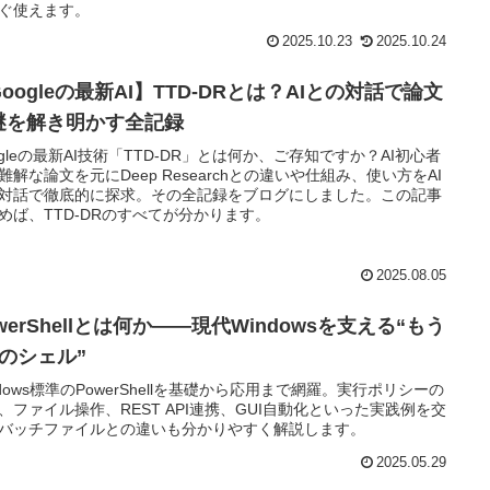
ぐ使えます。
2025.10.23
2025.10.24
oogleの最新AI】TTD-DRとは？AIとの対話で論文
謎を解き明かす全記録
ogleの最新AI技術「TTD-DR」とは何か、ご存知ですか？AI初心者
難解な論文を元にDeep Researchとの違いや仕組み、使い方をAI
対話で徹底的に探求。その全記録をブログにしました。この記事
めば、TTD-DRのすべてが分かります。
2025.08.05
werShellとは何か――現代Windowsを支える“もう
つのシェル”
ndows標準のPowerShellを基礎から応用まで網羅。実行ポリシーの
、ファイル操作、REST API連携、GUI自動化といった実践例を交
バッチファイルとの違いも分かりやすく解説します。
2025.05.29