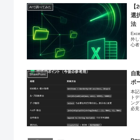
【2
AIで調べてみた
選
法
Exc
外し
心者
自動
SharePoint
ポ
本記事
トデ
ング
必見