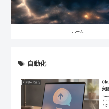
ホーム
自動化
Cl
AIで調べてみた
実
cl
ト・
てか