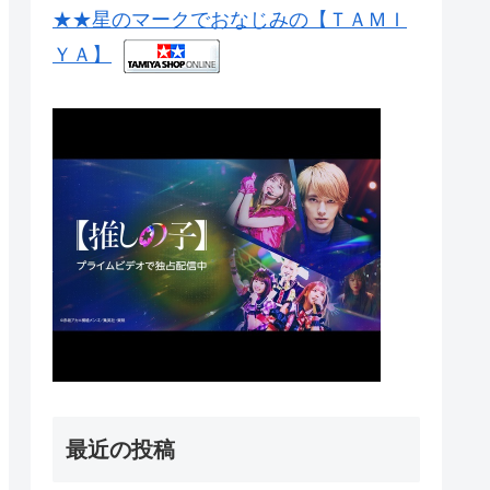
★★星のマークでおなじみの【ＴＡＭＩ
ＹＡ】
最近の投稿