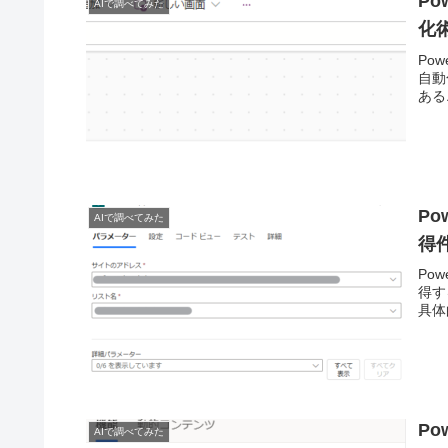
Po
AIで調べてみた
化
Po
自動
ある
Po
AIで調べてみた
得
Pow
得す
具体
Po
AIで調べてみた