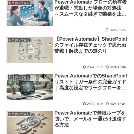
Power Automate フローの所有者
AIで調べてみた
が退職・異動した場合の対処法
～スムーズな引継ぎで業務を止め
ない～
2025.02.25
【Power Automate】SharePoint
AIで調べてみた
のファイル存在チェックで思わぬ
苦戦！解決までの道のり
2024.11.09
2024.12.04
Power AutomateでのSharePoint
AIで調べてみた
リストトリガー条件の完全ガイド
｜高度な設定でワークフローを最
適化しよう
2024.10.25
2024.12.04
Power Automateで無限ループを
AIで調べてみた
防いで、メールを一通だけ送信す
る方法