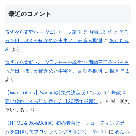
最近のコメント
雷切から雷斬へ──MEシャーシ誕生で“両軸三部作”がそろ
った日。ぼくが確かめた事実と、高鳴る推測
に
あんちゃ
ん
より
雷切から雷斬へ──MEシャーシ誕生で“両軸三部作”がそろ
った日。ぼくが確かめた事実と、高鳴る推測
に
根津 孝太
より
【War Robots】Samjok対策の決定版！”ムカつく無敵”を
完全攻略する最強の倒し方【2025年最新】
に
神城 暁だ
ぞいぇあ
より
【HTML & JavaScript】初心者向け！シューティングゲー
ムを自作してプログラミングを学ぼう – Ver.1.0
に
あんち