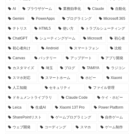
AI
ブラウザゲーム
業務効率化
Claude
自動化
Gemini
PowerApps
プログラミング
Microsoft 365
テトリス
HTML5
使い方
トラブルシューティング
ChatGPT
シューティングゲーム
Microsoft
初心者
初心者向け
Android
スマートフォン
比較
Canvas
バッテリー
アップデート
アプリ開発
カスタマイズ
埼玉
ブログ
TAMIYA
ラジコン
スマホ対応
スマートホーム
ホビー
Xiaomi
人工知能
セキュリティ
ファイル管理
ドキュメントライブラリ
Claude Code
ケイ・ホビー
Leica
生成AI
Xiaomi 13T Pro
Power Platform
SharePointリスト
ゲームプログラミング
自作ゲーム
ウェブ開発
コーディング
スマホ
ゲーム制作