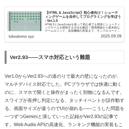
【HTML & JavaScript】初心者向け！シューテ
ィングゲームを自作してプログラミングを学ぼう
- Ver.1.0
HTML5とJavaScriptを使って初心者でも簡単にシューティ
ングゲームを開発する方法を解説！環境構築から基本的な
ゲームロジック、追加機能の実装まで、サンプルコード付
きで丁寧に説明します。スマホ対応もバッチリ！
2025.09.09
tokodomo.xyz
Ver2.93——スマホ対応という難題
Ver1.0からVer2.93への道のりで最大の壁になったのが、
マルチデバイス対応でした。PCブラウザでは快適に動く
のに、スマホで開くと操作がまったく別物になるんです。
スワイプが長押し判定になる、タッチイベントが誤作動す
る、画面サイズが違うのでUIが崩れる——こうした問題を
一つずつGeminiと潰していった記録がVer2.93の記事で
す。Web Audio APIの高速化、ランキング機能の実装もこ