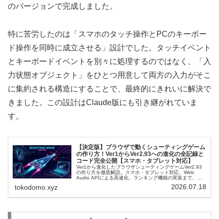
のバージョンで完成しました。
特に苦労したのは「スマホのタッチ操作とPCのキーボー
ド操作を同時に成立させる」設計でした。タッチイベント
とキーボードイベントを別々に処理するのではなく、「入
力状態オブジェクト」をひとつ用意して両方の入力がそこ
に集約される構造にすることで、最終的にきれいに解決で
きました。この設計はClaude版にも引き継がれていま
す。
【決定版】ブラウザで動くシューティングゲーム
の作り方！Ver1からVer2.93への進化の全記録と
コード完全公開【スマホ・タブレット対応】
Ver1から進化したブラウザシューティングゲームVer2.93
の作り方を徹底解説。スマホ・タブレット対応、Web
Audio APIによる高速化、ランキング機能の実装まで、全
ソースコード付きで紹介します。
2026.07.18
tokodomo.xyz