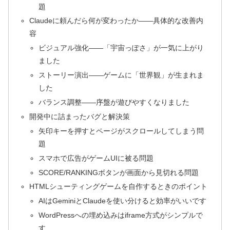
題
Claudeに頼んだら何が変わったか——具体的な改善内
容
ビジュアル強化——「宇宙っぽさ」が一気に上がり
ました
ストーリー演出——ゲームに「世界観」が生まれま
した
バランス調整——序盤が遊びやすくなりました
開発中に詰まったバグと解決策
矢印キーを押すとページがスクロールしてしまう問
題
スマホで広告がゲームUIに被る問題
SCORE/RANKINGボタンが画面から見切れる問題
HTMLシューティングゲームを自作するときのポイント
AIはGeminiとClaudeを使い分けると効率がいいです
WordPressへの埋め込みはiframe方式がシンプルで
す