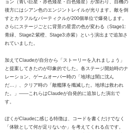
ョン（青い巨星・赤色矮星・白色矮星）が加わり、自機の
後方にはシアン色のエンジントレイルが光ります。敵を倒
すとカラフルなパーティクルが200個単位で爆発します。
さらにステージごとに背景の星雲の色が変わる（Stage1:
青緑、Stage2:紫橙、Stage3:赤紫）という演出まで追加さ
れていました。
加えてClaudeが自分から「ストーリーを入れましょう」
と提案してきたのが印象的でした。各ステージ開始時のナ
レーション、ゲームオーバー時の「地球は闇に沈ん
だ…」、クリア時の「敵艦隊を殲滅した。地球は救われ
た。」——これらはClaudeが自発的に追加した演出で
す。
ぼくがClaudeに感じる特徴は、コードを書くだけでなく
「体験として何が足りないか」を考えてくれる点です。