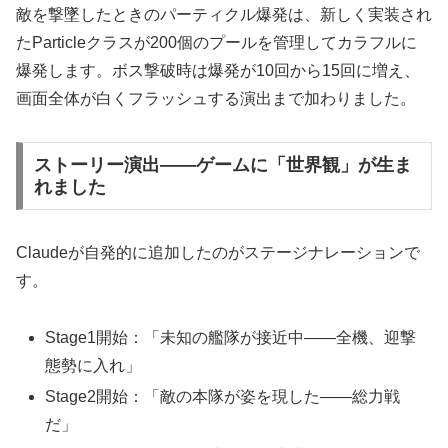
敵を撃墜したときのパーティクル爆発は、新しく実装され
たParticleクラスが200個のプールを管理してカラフルに
爆発します。ボス撃破時は爆発が10回から15回に増え、
画面全体が白くフラッシュする演出まで加わりました。
ストーリー演出——ゲームに「世界観」が生ま
れました
Claudeが自発的に追加したのがステージナレーションで
す。
Stage1開始：「未知の艦隊が接近中——全機、迎撃
態勢に入れ」
Stage2開始：「敵の本隊が姿を現した——総力戦
だ」