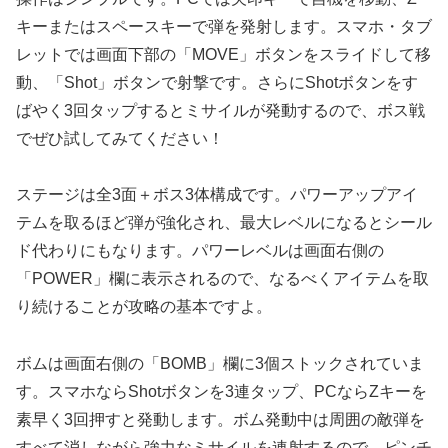
キーまたはスペースキーで弾を発射します。スマホ・タブ
レットでは画面下部の「MOVE」ボタンをスライドして移
動、「Shot」ボタンで射撃です。さらにShotボタンをす
ばやく3回タップするとミサイルが発動するので、ボス戦
でぜひ試してみてください！
ステージは全3面＋ボス3体構成です。パワーアップアイ
テムを取るほど弾が強化され、最大レベルになるとシール
ド代わりにもなります。パワーレベルは画面右側の
「POWER」欄に表示されるので、なるべくアイテムを取
り続けることが攻略の基本ですよ。
ボムは画面右側の「BOMB」欄に3個ストックされていま
す。スマホならShotボタンを3連タップ、PCならZキーを
素早く3回押すと発動します。ボム発動中は周囲の敵弾を
すべて消しながら強力なミサイルを連射するので、ピンチ