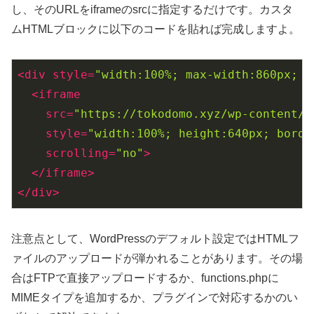
し、そのURLをiframeのsrcに指定するだけです。カスタ
ムHTMLブロックに以下のコードを貼れば完成しますよ。
<
div
style
=
"width:100%; max-width:860px; m
<
iframe
src
=
"https://tokodomo.xyz/wp-content/u
style
=
"width:100%; height:640px; borde
scrolling
=
"no"
>
</
iframe
>
</
div
>
注意点として、WordPressのデフォルト設定ではHTMLフ
ァイルのアップロードが弾かれることがあります。その場
合はFTPで直接アップロードするか、functions.phpに
MIMEタイプを追加するか、プラグインで対応するかのい