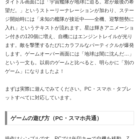
タイトル画面には「宇宙艦隊が地球に迫る。君が最後の希
望だ。」というストーリーナレーションが加わり、ステー
ジ開始時には「未知の艦隊が接近中——全機、迎撃態勢に
入れ」というテキストが流れます。星は輝きアニメーショ
ン付きの120個に増え、自機にはエンジントレイルが光り
ます。敵を撃墜するたびにカラフルなパーティクルが爆発
します。ゲームオーバー画面には「地球は闇に沈んだ…」
という一文も。以前のゲームと比べると、明らかに「別の
ゲーム」になりましたよ！
まずは実際に遊んでみてください。PC・スマホ・タブレ
ットすべてに対応しています。
ゲームの遊び方（PC・スマホ共通）
操作はシンプルです。PCでは矢印キーで自機を移動、Z