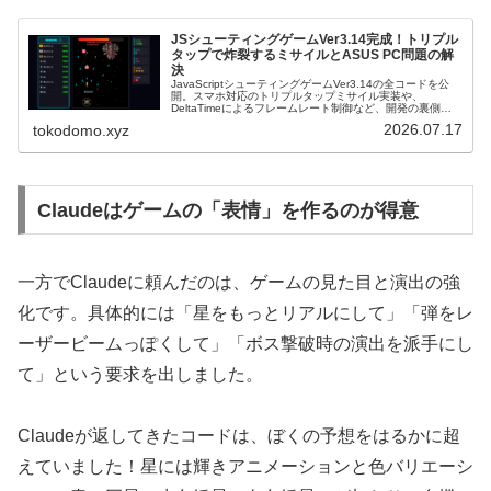
JSシューティングゲームVer3.14完成！トリプル
タップで炸裂するミサイルとASUS PC問題の解
決
JavaScriptシューティングゲームVer3.14の全コードを公
開。スマホ対応のトリプルタップミサイル実装や、
DeltaTimeによるフレームレート制御など、開発の裏側を
徹底解説します。
2026.07.17
tokodomo.xyz
Claudeはゲームの「表情」を作るのが得意
一方でClaudeに頼んだのは、ゲームの見た目と演出の強
化です。具体的には「星をもっとリアルにして」「弾をレ
ーザービームっぽくして」「ボス撃破時の演出を派手にし
て」という要求を出しました。
Claudeが返してきたコードは、ぼくの予想をはるかに超
えていました！星には輝きアニメーションと色バリエーシ