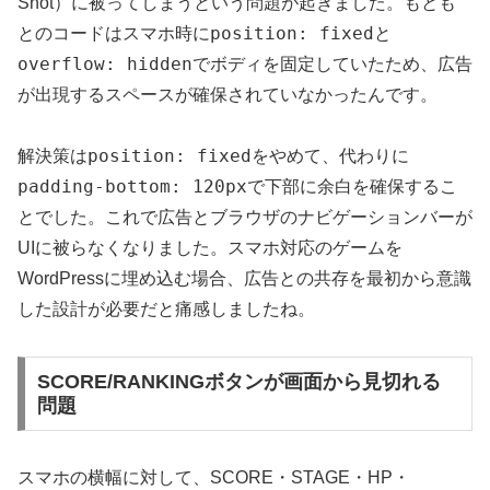
Shot）に被ってしまうという問題が起きました。もとも
position: fixed
とのコードはスマホ時に
と
overflow: hidden
でボディを固定していたため、広告
が出現するスペースが確保されていなかったんです。
position: fixed
解決策は
をやめて、代わりに
padding-bottom: 120px
で下部に余白を確保するこ
とでした。これで広告とブラウザのナビゲーションバーが
UIに被らなくなりました。スマホ対応のゲームを
WordPressに埋め込む場合、広告との共存を最初から意識
した設計が必要だと痛感しましたね。
SCORE/RANKINGボタンが画面から見切れる
問題
スマホの横幅に対して、SCORE・STAGE・HP・