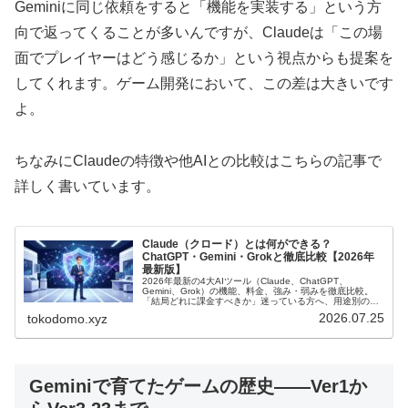
Geminiに同じ依頼をすると「機能を実装する」という方
向で返ってくることが多いんですが、Claudeは「この場
面でプレイヤーはどう感じるか」という視点からも提案を
してくれます。ゲーム開発において、この差は大きいです
よ。
ちなみにClaudeの特徴や他AIとの比較はこちらの記事で
詳しく書いています。
Claude（クロード）とは何ができる？
ChatGPT・Gemini・Grokと徹底比較【2026年
最新版】
2026年最新の4大AIツール（Claude、ChatGPT、
Gemini、Grok）の機能、料金、強み・弱みを徹底比較。
「結局どれに課金すべきか」迷っている方へ、用途別の最
適な選び方やClaudeでできることを分かりやすく解説しま
2026.07.25
tokodomo.xyz
す。
Geminiで育てたゲームの歴史——Ver1か