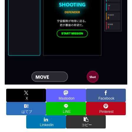
X
Mastodon
Facebook
はてブ
LINE
Pinterest
LinkedIn
コピー