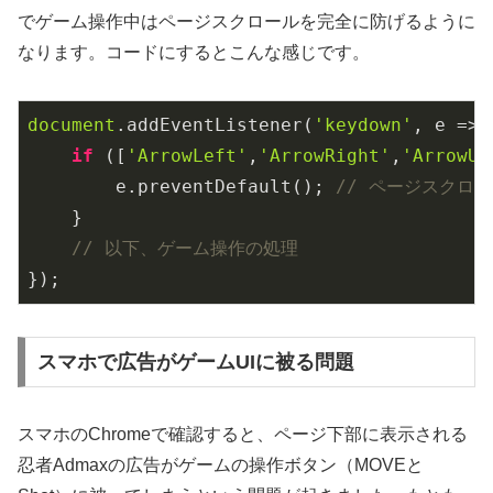
でゲーム操作中はページスクロールを完全に防げるように
なります。コードにするとこんな感じです。
document
.addEventListener(
'keydown'
, 
e
 =>
 
if
 ([
'ArrowLeft'
,
'ArrowRight'
,
'ArrowUp
        e.preventDefault(); 
// ページスクロ
    }

// 以下、ゲーム操作の処理
});
スマホで広告がゲームUIに被る問題
スマホのChromeで確認すると、ページ下部に表示される
忍者Admaxの広告がゲームの操作ボタン（MOVEと