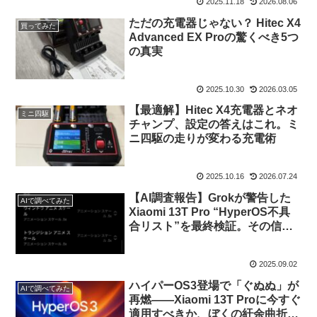
2025.11.18
2026.08.06
ただの充電器じゃない？ Hitec X4
買ってみた
Advanced EX Proの驚くべき5つ
の真実
2025.10.30
2026.03.05
【最適解】Hitec X4充電器とネオ
ミニ四駆
チャンプ、設定の答えはこれ。ミ
ニ四駆の走りが変わる充電術
2025.10.16
2026.07.24
【AI調査報告】Grokが警告した
AIで調べてみた
Xiaomi 13T Pro “HyperOS不具
合リスト”を最終検証。その信憑
性と全対策
2025.09.02
ハイパーOS3登場で「ぐぬぬ」が
AIで調べてみた
再燃――Xiaomi 13T Proに今すぐ
適用すべきか、ぼくの紆余曲折と