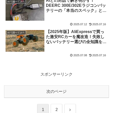
AIとの対話で解き明かす！
AIで調べてみた
DEERC 300E/302Eラジコンバッ
テリーの「本当のスペック」と、
その先に見えた最高の趣味ライフ
2025.07.12
2025.07.16
【2025年版】AliExpressで買っ
AIで調べてみた
た激安RCカーを魔改造！失敗し
ないバッテリー選びの全知識をAI
と学ぶ
2025.07.08
2025.07.16
スポンサーリンク
次のページ
次
1
2