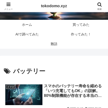
tokodomo.xyz
tokodomo.xyz
メニュー
検索
ホーム
買ってみた
AIで調べてみた
作ってみた！
難語
バッテリー
スマホのバッテリー寿命を縮める
スマホ
「いつ充電してもOK」の誤解。
80%制限機能が存在する本当の理
由