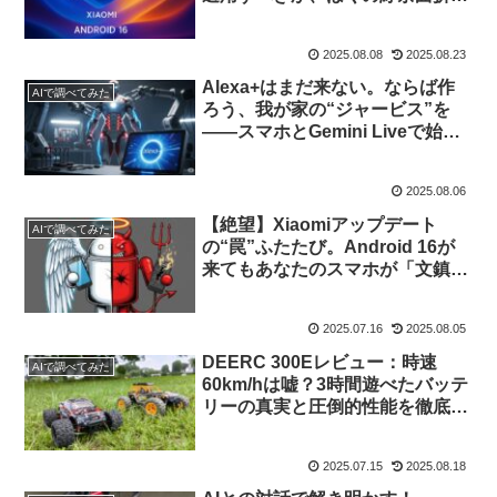
結論
2025.08.08
2025.08.23
Alexa+はまだ来ない。ならば作
AIで調べてみた
ろう、我が家の“ジャービス”を
――スマホとGemini Liveで始め
る次世代AIアシスタント構築記
2025.08.06
【絶望】Xiaomiアップデート
AIで調べてみた
の“罠”ふたたび。Android 16が
来てもあなたのスマホが「文鎮」
になる未来と、唯一の自衛策
2025.07.16
2025.08.05
DEERC 300Eレビュー：時速
AIで調べてみた
60km/hは嘘？3時間遊べたバッテ
リーの真実と圧倒的性能を徹底解
説
2025.07.15
2025.08.18