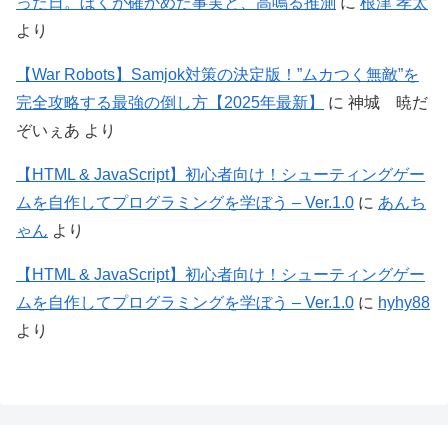
った日。ぼくが確かめた事実と、高鳴る推測
に
根津 孝太
より
【War Robots】Samjok対策の決定版！”ムカつく無敵”を
完全攻略する最強の倒し方【2025年最新】
に
神城 暁だ
ぞいぇあ
より
【HTML & JavaScript】初心者向け！シューティングゲー
ムを自作してプログラミングを学ぼう – Ver.1.0
に
あんち
ゃん
より
【HTML & JavaScript】初心者向け！シューティングゲー
ムを自作してプログラミングを学ぼう – Ver.1.0
に
hyhy88
より